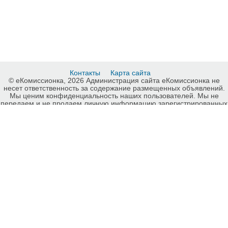
Контакты
Карта сайта
© еКомиссионка, 2026 Администрация сайта еКомиссионка не
несет ответственность за содержание размещенных объявлений.
Мы ценим конфиденциальность наших пользователей. Мы не
передаем и не продаем личную информацию зарегистрированных
пользователей еКомиссионка третьм лицам. Мы не отвечаем за
правила конфиденциальности сайтов на которые ссылается
еКомиссионка. На некоторых страницах нашего сайта
представлена реклама Google Adsense Advertising Network. Чтобы
узнать подробней о правилах конфиденциальности Google
нажмите тут
.
Интернет-комиссионка Мужская одежда Украина. Бесплатные
объявления Мужская одежда Украина. Продажа Мужская одежда
Украина, купить Мужская одежда Украина, куплю б/у, продам б/у
Украина, бесплатные объявления Украина, еКомиссионка
Страница номер 11-2.
HIT.UA
22
256
329
-ukrainian