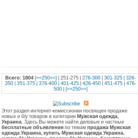
Всего: 1804
[<<250<<]
| 251-275 |
276-300
|
301-325
|
326-
350
|
351-375
|
376-400
|
401-425
|
426-450
|
451-475
|
476-
500
|
[>>250>>]
Этот раздел интернет-комиссионки посвящен продаже
новых и б/у товаров в категории
Мужская одежда,
Украина
. Здесь Вы можете найти деловые и частные
бесплатные объявления
по темам
продажа Мужская
одежда Украина, купить Мужская одежда Украина,