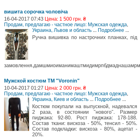
вишита сорочка чоловiча
16-04-2017 07:43
Цена: 1 500 грн. ₴
Продам, предлагаю - частное лицо: Мужская одежда
,
Украина, Львов и область
...
Подробнее
...
Ручна вишивка по настрочних планках, пiд
замовлення.дамшмиоиманимаштмидимрпбдмаднашамрм
Мужской костюм ТМ "Voronin"
10-04-2017 01:27
Цена: 2 000 грн. ₴
Продам, предлагаю - частное лицо: Мужская одежда
,
Украина, Киев и область
...
Подробнее
...
Костюм покупали на выпускной, надевался
2 раза, в состоянии "нового". Размер
пиджака: 92-80. Рост пиджака: 178-188.
Состав ткани: вискоза - 50%, тенсил - 50%.
Состав подкладки: вискоза - 80%, ацетат -
20%.