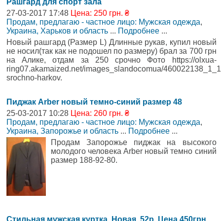
Рашгард для спорт зала
27-03-2017 17:48
Цена: 250 грн. ₴
Продам, предлагаю - частное лицо: Мужская одежда
,
Украина, Харьков и область
...
Подробнее
...
Новый рашгард (Размер L) Длинные рукав, купил новый
не носил(так как не подошел по размеру) брал за 700 грн
на Алике, отдам за 250 срочно Фото https://olxua-
ring07.akamaized.net/images_slandocomua/460022138_1_1
srochno-harkov.
Пиджак Arber новый темно-синий размер 48
25-03-2017 10:28
Цена: 260 грн. ₴
Продам, предлагаю - частное лицо: Мужская одежда
,
Украина, Запорожье и область
...
Подробнее
...
Продам Запорожье пиджак на высокого
молодого человека Arber новый темно синий
размер 188-92-80.
Стильная мужская куртка. Новая. 52р. Цена 450грн.