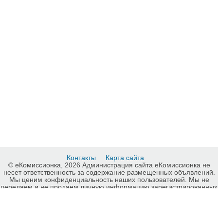
Контакты
Карта сайта
© еКомиссионка, 2026 Администрация сайта еКомиссионка не
несет ответственность за содержание размещенных объявлений.
Мы ценим конфиденциальность наших пользователей. Мы не
передаем и не продаем личную информацию зарегистрированных
пользователей еКомиссионка третьм лицам. Мы не отвечаем за
правила конфиденциальности сайтов на которые ссылается
еКомиссионка. На некоторых страницах нашего сайта
представлена реклама Google Adsense Advertising Network. Чтобы