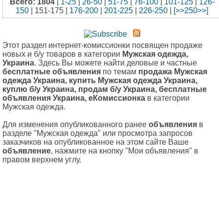
Всего: 1804
|
1-25
|
26-50
|
51-75
|
76-100
|
101-125
|
126-
150
| 151-175 |
176-200
|
201-225
|
226-250
|
[>>250>>]
Этот раздел интернет-комиссионки посвящен продаже
новых и б/у товаров в категории
Мужская одежда,
Украина
. Здесь Вы можете найти деловые и частные
бесплатные объявления
по темам
продажа Мужская
одежда Украина, купить Мужская одежда Украина,
куплю б/у Украина, продам б/у Украина, бесплатные
объявления Украина, еКомиссионка
в категории
Мужская одежда.
Для изменения опубликованного ранее
объявления
в
разделе "Мужская одежда" или просмотра запросов
заказчиков на опубликованное на этом сайте Ваше
объявление
, нажмите на кнопку "Мои объявления" в
правом верхнем углу.