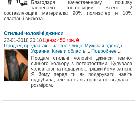
Благодаря качественному пошиву
завоевало топ-позиции. Всего 2
составляющие материала: 90% полиэстер и 10%
еластан і вискоза.
Стильні чоловічі джинси
22-01-2018 20:18
Цена: 450 грн. ₴
Продам, предлагаю - частное лицо: Мужская одежда
,
Украина, Киев и область
...
Подробнее
...
Продам стильні чоловічі джинси темно-
синього кольору з потертостями. Купувала
чоловікові на подарунок, трішки йому затісні.
Я йому перед ти як подарувати навіть
підрубила, але на жаль трішки не вгадала з
розміром.