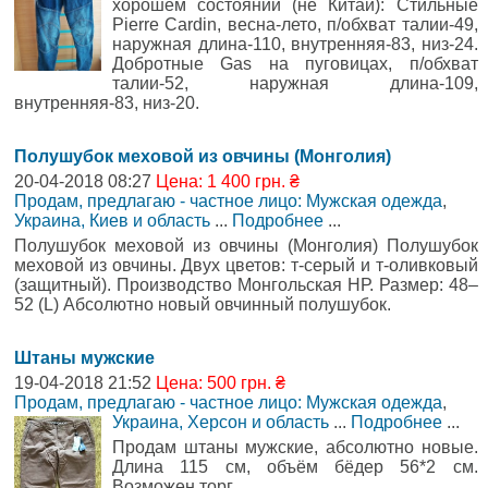
хорошем состоянии (не Китай): Стильные
Pierre Cardin, весна-лето, п/обхват талии-49,
наружная длина-110, внутренняя-83, низ-24.
Добротные Gas на пуговицах, п/обхват
талии-52, наружная длина-109,
внутренняя-83, низ-20.
Полушубок меховой из овчины (Монголия)
20-04-2018 08:27
Цена: 1 400 грн. ₴
Продам, предлагаю - частное лицо: Мужская одежда
,
Украина, Киев и область
...
Подробнее
...
Полушубок меховой из овчины (Монголия) Полушубок
меховой из овчины. Двух цветов: т-серый и т-оливковый
(защитный). Производство Монгольская НР. Размер: 48–
52 (L) Абсолютно новый овчинный полушубок.
Штаны мужские
19-04-2018 21:52
Цена: 500 грн. ₴
Продам, предлагаю - частное лицо: Мужская одежда
,
Украина, Херсон и область
...
Подробнее
...
Продам штаны мужские, абсолютно новые.
Длина 115 см, объём бёдер 56*2 см.
Возможен торг.