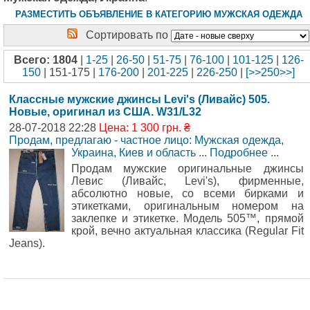
РАЗМЕСТИТЬ ОБЪЯВЛЕНИЕ В КАТЕГОРИЮ МУЖСКАЯ ОДЕЖДА
Сортировать по
Всего: 1804
|
1-25
|
26-50
|
51-75
|
76-100
|
101-125
|
126-
150
| 151-175 |
176-200
|
201-225
|
226-250
|
[>>250>>]
Классные мужские джинсы Levi's (Ливайс) 505.
Новые, оригинал из США. W31/L32
28-07-2018 22:28
Цена: 1 300 грн. ₴
Продам, предлагаю - частное лицо: Мужская одежда
,
Украина, Киев и область
...
Подробнее
...
Продам мужские оригинальные джинсы
Левис (Ливайс, Levi's), фирменные,
абсолютно новые, со всеми бирками и
этикетками, оригинальным номером на
заклепке и этикетке. Модель 505™, прямой
крой, вечно актуальная классика (Regular Fit
Jeans).