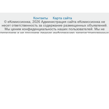
Контакты
Карта сайта
© еКомиссионка, 2026 Администрация сайта еКомиссионка не
несет ответственность за содержание размещенных объявлений.
Мы ценим конфиденциальность наших пользователей. Мы не
передаем и не продаем личную информацию зарегистрированных
пользователей еКомиссионка третьм лицам. Мы не отвечаем за
правила конфиденциальности сайтов на которые ссылается
еКомиссионка. На некоторых страницах нашего сайта
представлена реклама Google Adsense Advertising Network. Чтобы
узнать подробней о правилах конфиденциальности Google
нажмите тут
.
Интернет-комиссионка Мужская одежда Украина. Бесплатные
объявления Мужская одежда Украина. Продажа Мужская одежда
Украина, купить Мужская одежда Украина, куплю б/у, продам б/у
Украина, бесплатные объявления Украина, еКомиссионка
Страница номер 9-1.
HIT.UA
20
38
40
-ukrainian