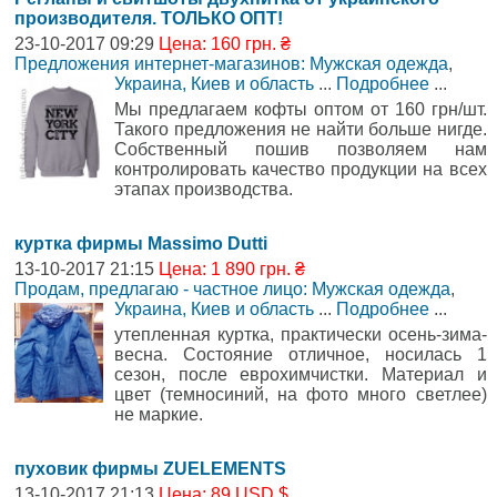
производителя. ТОЛЬКО ОПТ!
23-10-2017 09:29
Цена: 160 грн. ₴
Предложения интернет-магазинов: Мужская одежда
,
Украина, Киев и область
...
Подробнее
...
Мы предлагаем кофты оптом от 160 грн/шт.
Такого предложения не найти больше нигде.
Собственный пошив позволяем нам
контролировать качество продукции на всех
этапах производства.
куртка фирмы Massimo Dutti
13-10-2017 21:15
Цена: 1 890 грн. ₴
Продам, предлагаю - частное лицо: Мужская одежда
,
Украина, Киев и область
...
Подробнее
...
утепленная куртка, практически осень-зима-
весна. Состояние отличное, носилась 1
сезон, после еврохимчистки. Материал и
цвет (темносиний, на фото много светлее)
не маркие.
пуховик фирмы ZUELEMENTS
13-10-2017 21:13
Цена: 89 USD $