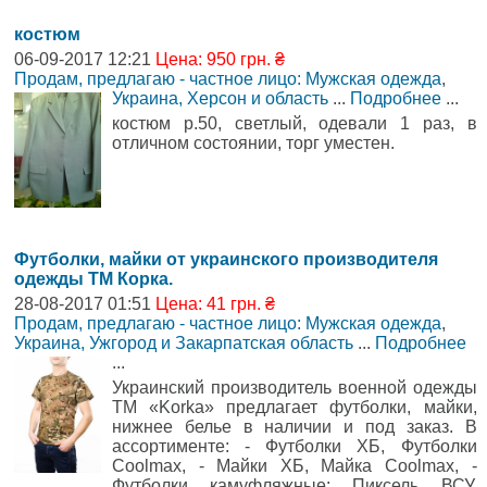
костюм
06-09-2017 12:21
Цена: 950 грн. ₴
Продам, предлагаю - частное лицо: Мужская одежда
,
Украина, Херсон и область
...
Подробнее
...
костюм р.50, светлый, одевали 1 раз, в
отличном состоянии, торг уместен.
Футболки, майки от украинского производителя
одежды ТМ Корка.
28-08-2017 01:51
Цена: 41 грн. ₴
Продам, предлагаю - частное лицо: Мужская одежда
,
Украина, Ужгород и Закарпатская область
...
Подробнее
...
Украинский производитель военной одежды
ТМ «Korka» предлагает футболки, майки,
нижнее белье в наличии и под заказ. В
ассортименте: - Футболки ХБ, Футболки
Сoolmax, - Майки ХБ, Майка Сoolmax, -
Футболки камуфляжные: Пиксель ВСУ,